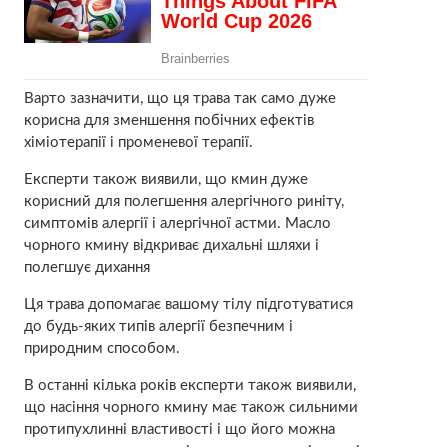
Варто зазначити, що ця трава так само дуже
корисна для зменшення побічних ефектів
хіміотерапії і променевої терапії.
Експерти також виявили, що кмин дуже
корисний для полегшення алергічного риніту,
симптомів алергії і алергічної астми. Масло
чорного кмину відкриває дихальні шляхи і
полегшує дихання
Ця трава допомагає вашому тілу підготуватися
до будь-яких типів алергії безпечним і
природним способом.
В останні кілька років експерти також виявили,
що насіння чорного кмину має також сильними
протипухлинні властивості і що його можна