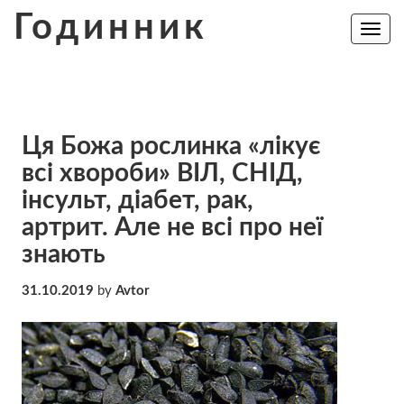
Skip
Годинник
to
Toggle
navig
content
Ця Божа рослинка «лікує
всі хвороби» ВІЛ, СНІД,
інсульт, діабет, рак,
артрит. Але не всі про неї
знають
31.10.2019
by
Avtor