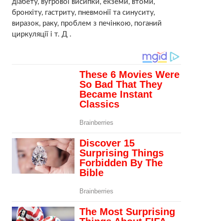
діабету, вугрової висипки, екземи, втоми,
бронхіту, гастриту, пневмонії та синуситу,
виразок, раку, проблем з печінкою, поганий
циркуляції і т. Д .