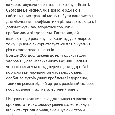
використовували чорні насіння кмину в Єгипті.
Сьогодні це насіння, як відомо, є однією з
найсильніших трав, які можуть бути використані
для лікування і профілактики різних захворювань і
допоможуть вам впоратися сомногімі
проблемами зі здоров’ям. Багато людей
вважають цю рослину – ліками від усіх хвороб,
тому що воно використовується для лікування
різних захворювань і станів.
Більше 200 досліджень довели користь для
здоров’я цього незвичайного насіння. Насіння
чорного кмину має ряд переваг для здоров’я і
корисно при лікуванні різних захворювань,
особливо аутоімунних проблем зі здоров’ям,
таких як ревматоїдний артрит, розсіяний склероз,
псоріаз, алергія, астма, алергічний риніт.
Ця трава також корисна для зниження високого
кров’яного тиску, знижує рівень холестерину і
кількість тригліцеридів, зменшує симптоми