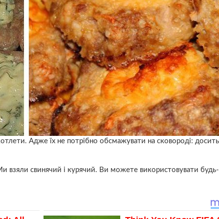
котлети. Адже їх не потрібно обсмажувати на сковороді: досить
. Ми взяли свинячий і курячий. Ви можете використовувати будь