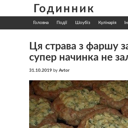
Skip
Годинник
to
content
Головна
Події
Шоубіз
Кулінарія
І
Ця страва з фаршу з
супер начинка не з
31.10.2019
by
Avtor