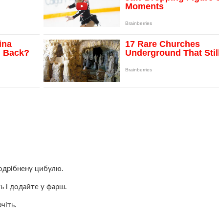
одрібнену цибулю.
ь і додайте у фарш.
чіть.