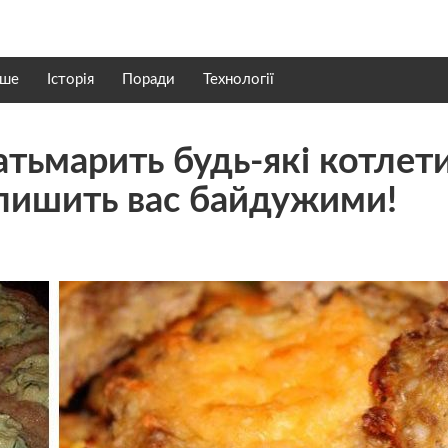
нше
Історія
Поради
Технології
атьмарить будь-які котлети
алишить вас байдужими!