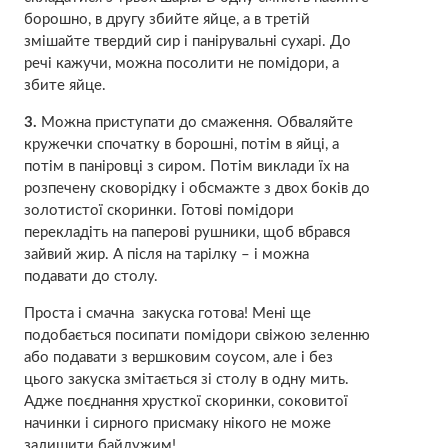
борошно, в другу збийте яйце, а в третій
змішайте твердий сир і панірувальні сухарі. До
речі кажучи, можна посолити не помідори, а
збите яйце.
3.
Можна приступати до смаження. Обваляйте
кружечки спочатку в борошні, потім в яйці, а
потім в паніровці з сиром. Потім виклади їх на
розпечену сковорідку і обсмажте з двох боків до
золотистої скоринки. Готові помідори
перекладіть на паперові рушники, щоб вбрався
зайвий жир. А після на тарілку – і можна
подавати до столу.
Проста і смачна закуска готова! Мені ще
подобається посипати помідори свіжою зеленню
або подавати з вершковим соусом, але і без
цього закуска змітається зі столу в одну мить.
Адже поєднання хрусткої скоринки, соковитої
начинки і сирного присмаку нікого не може
залишити байдужим!