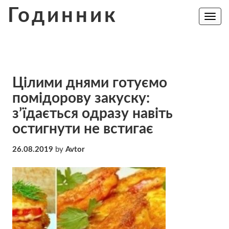
Skip
Годинник
to
Toggle
navig
content
Цілими днями готуємо
помідорову закуску:
з’їдається одразу навіть
остигнути не встигає
26.08.2019
by
Avtor