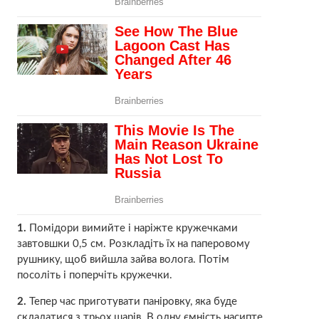
1.
Помідори вимийте і наріжте кружечками
завтовшки 0,5 см. Розкладіть їх на паперовому
рушнику, щоб вийшла зайва волога. Потім
посоліть і поперчіть кружечки.
2.
Тепер час приготувати паніровку, яка буде
складатися з трьох шарів. В одну ємність насипте