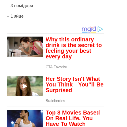
– 3 помідори
– 1 яйце