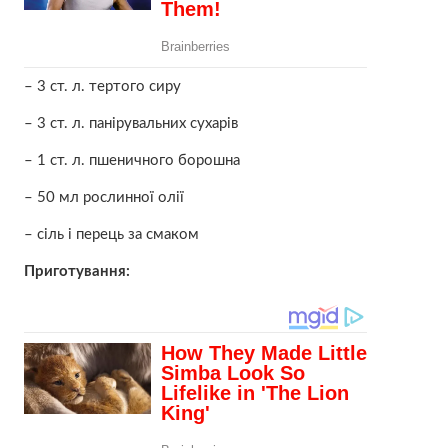
– 3 ст. л. тертого сиру
– 3 ст. л. панірувальних сухарів
– 1 ст. л. пшеничного борошна
– 50 мл рослинної олії
– сіль і перець за смаком
Приготування: