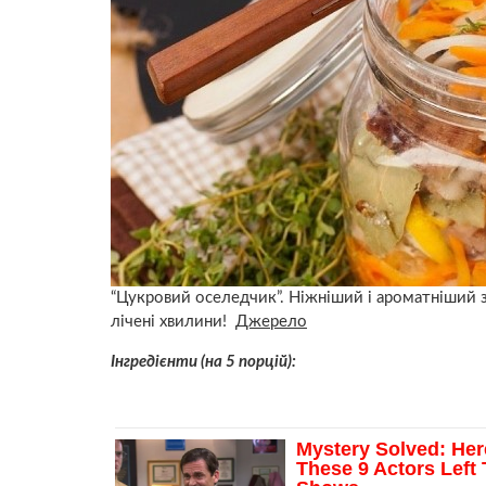
“Цукровий оселедчик”. Ніжніший і ароматніший з
лічені хвилини!
Джерело
Інгредієнти (на 5 порцій):