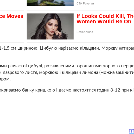
-1,5 см шириною. Цибулю нарізаємо кільцями. Моркву натира
ями ріпчастої цибулі, розчавленими горошинами чорного перцю
и лаврового листя, морквою і кільцями лимона (можна замінит
кром.
криваємо банку кришкою і даємо настоятися годин 8-12 при к