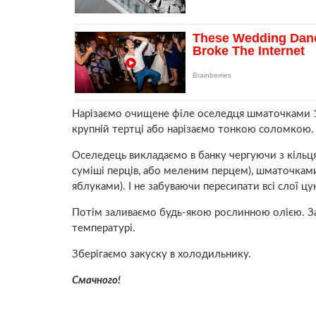
Нарізаємо очищене філе оселедця шматочками 1
крупній тертці або нарізаємо тонкою соломкою.
Оселедець викладаємо в банку чергуючи з кільц
суміші перців, або меленим перцем), шматочкам
яблуками). І не забуваючи пересипати всі слої цу
Потім заливаємо будь-якою рослинною олією. За
температурі.
Зберігаємо закуску в холодильнику.
Смачного!