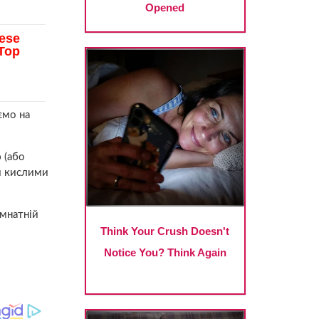
ємо на
 (або
и кислими
імнатній