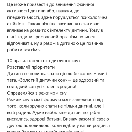
Це може призвести до зниження фізичної
активності дитини або, навпаки, до
гіперактивності, адже порушується психологічна
стійкість. Також пізніше засипання негативно
впливає на розвиток інтелекту дитини. Тому в
нічні години зростаючий організм повинен
відпочивати, ну а разом з дитиною це повинна
робити вся сім’я!
10 правил «золотого дитячого сну»
Розставляй пріоритети
Дитина не повинна спати ціною безсоння мами і
тата. «Золотий дитячий сон» — це здоровий та
солодкий сон усіх членів родини!
Определяйся з режимом сну
Режим сну в сім’ї формується в залежності від
того, коли зручно спати не тільки дитині, але і
всій родині. Адже найбільше дитині потрібні
виспались, здорові батьки. Визнач разом зі своєю
другою половинкою, коли відбій у вашій родині, і