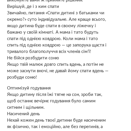
виконуйте вами ж прийняте рішення!
Вирішуй, де і з ким спати
Звичайно, питання «Спати дитині з батьками чи
окремо?» суто індивідуальне. Але краще всього,
якщо дитина буде спати в своєму ліжечку і
бажано у своїй кімнаті. А мама і тато будуть
спати під однією ковдрою. Коли мама і тато
спить під однією ковдрою — це запорука щастя і
тривалого благополуччя всіх членів сім’ї!
Не бійся розбудити соню
Якщо твій малюк довго спить вдень, а потім не
може заснути вночі, не давай йому спати вдень —
розбуди соню!
Оптимізуй годування
Якщо дитину після їжі тягне на сон, зроби так,
щоб останнє вечірнє годування було самим
ситним і щільним.
Насичений день
Нехай кожен день твоєї дитини буде насиченим
як фізично, так і емоційно, але без перегинів, а