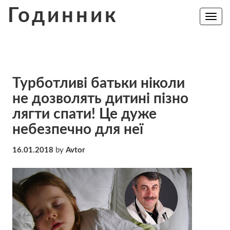
Skip
Годинник
to
Toggle
navig
content
Турботливі батьки ніколи
не дозволять дитині пізно
лягти спати! Це дуже
небезпечно для неї
16.01.2018
by
Avtor