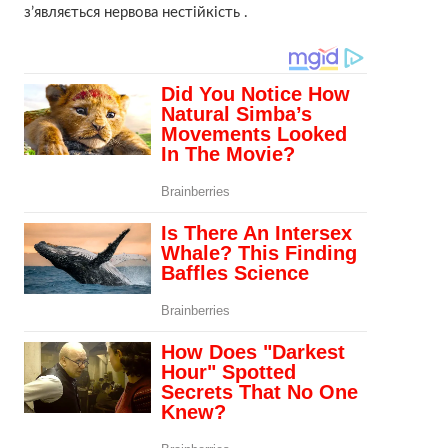
з’являється нервова нестійкість .