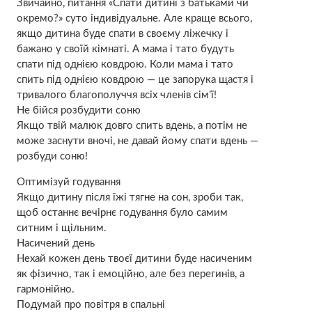
Звичайно, питання «Спати дитині з батьками чи
окремо?» суто індивідуальне. Але краще всього,
якщо дитина буде спати в своєму ліжечку і
бажано у своїй кімнаті. А мама і тато будуть
спати під однією ковдрою. Коли мама і тато
спить під однією ковдрою — це запорука щастя і
тривалого благополуччя всіх членів сім’ї!
Не бійся розбудити соню
Якщо твій малюк довго спить вдень, а потім не
може заснути вночі, не давай йому спати вдень —
розбуди соню!
Оптимізуй годування
Якщо дитину після їжі тягне на сон, зроби так,
щоб останнє вечірнє годування було самим
ситним і щільним.
Насичений день
Нехай кожен день твоєї дитини буде насиченим
як фізично, так і емоційно, але без перегинів, а
гармонійно.
Подумай про повітря в спальні