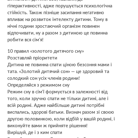
гіперактивності, адже порушується психологічна
стійкість. Також пізніше засипання негативно
впливає на розвиток інтелекту дитини. Тому в
нічні години зростаючий організм повинен
відпочивати, ну а разом з дитиною це повинна
робити вся сім’я!
10 правил «золотого дитячого сну»
Розставляй пріоритети
Дитина не повинна спати ціною безсоння мами і
тата. «Золотий дитячий сон» — це здоровий та
солодкий сон усіх членів родини!
Определяйся з режимом сну
Режим сну в сім’ї формується в залежності від
того, коли зручно спати не тільки дитині, але і
всій родині. Адже найбільше дитині потрібні
виспались, здорові батьки. Визнач разом зі своєю
другою половинкою, коли відбій у вашій родині, і
виконуйте вами ж прийняте рішення!
Вирішуй, де і з ким спати