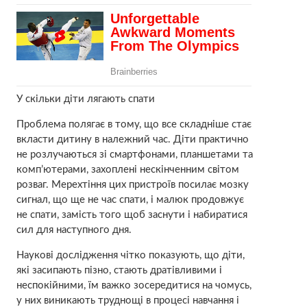
У скільки діти лягають спати
Проблема полягає в тому, що все складніше стає
вкласти дитину в належний час. Діти практично
не розлучаються зі смартфонами, планшетами та
комп’ютерами, захоплені нескінченним світом
розваг. Мерехтіння цих пристроїв посилає мозку
сигнал, що ще не час спати, і малюк продовжує
не спати, замість того щоб заснути і набиратися
сил для наступного дня.
Наукові дослідження чітко показують, що діти,
які засипають пізно, стають дратівливими і
неспокійними, їм важко зосередитися на чомусь,
у них виникають труднощі в процесі навчання і