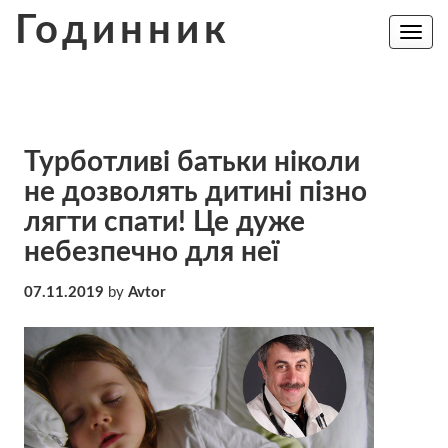
Skip
Годинник
to
Toggle
navig
content
Турботливі батьки ніколи
не дозволять дитині пізно
лягти спати! Це дуже
небезпечно для неї
07.11.2019
by
Avtor