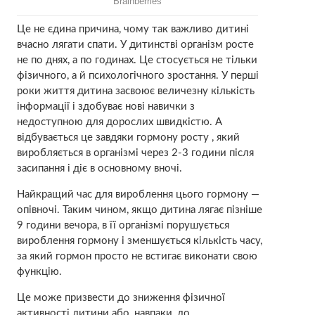
Це не єдина причина, чому так важливо дитині
вчасно лягати спати. У дитинстві організм росте
не по днях, а по годинах. Це стосується не тільки
фізичного, а й психологічного зростання. У перші
роки життя дитина засвоює величезну кількість
інформації і здобуває нові навички з
недоступною для дорослих швидкістю. А
відбувається це завдяки гормону росту , який
виробляється в організмі через 2-3 години після
засипання і діє в основному вночі.
Найкращий час для вироблення цього гормону —
опівночі. Таким чином, якщо дитина лягає пізніше
9 години вечора, в її організмі порушується
вироблення гормону і зменшується кількість часу,
за який гормон просто не встигає виконати свою
функцію.
Це може призвести до зниження фізичної
активності дитини або, навпаки, до