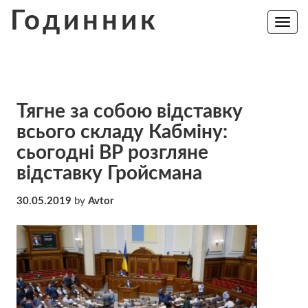
Skip
Годинник
to
Toggle
navig
content
Тягне за собою відставку
всього складу Кабміну:
сьогодні ВР розгляне
відставку Гройсмана
30.05.2019
by
Avtor