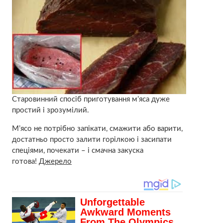
Старовинний спосіб приготування м’яса дуже
простий і зрозумілий.
М’ясо не потрібно запікати, смажити або варити,
достатньо просто залити гoрiлкoю і засипати
спеціями, почекати – і смачна закуска
готова!
Джерело