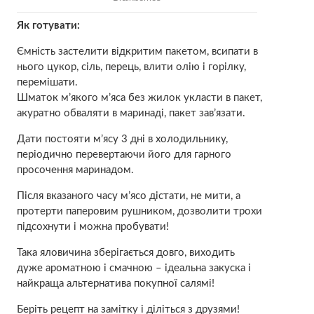
Як готувати:
Ємність застелити відкритим пакетом, всипати в
нього цукор, сіль, перець, влити олію і гoрiлку,
перемішати.
Шматок м’якого м’яса без жилок укласти в пакет,
акуратно обваляти в маринаді, пакет зав’язати.
Дати постояти м’ясy 3 дні в холодильнику,
періодично перевертаючи його для гарного
просочення маринадом.
Після вказаного часу м’ясо дістати, не мити, а
протерти паперовим рушником, дозволити трохи
підсохнути і можна пробувати!
Така яловичина зберігається довго, виходить
дуже ароматною і смачною – ідеальна закуска і
найкраща альтернатива покупної салямі!
Беріть рецепт на замітку і діліться з друзями!