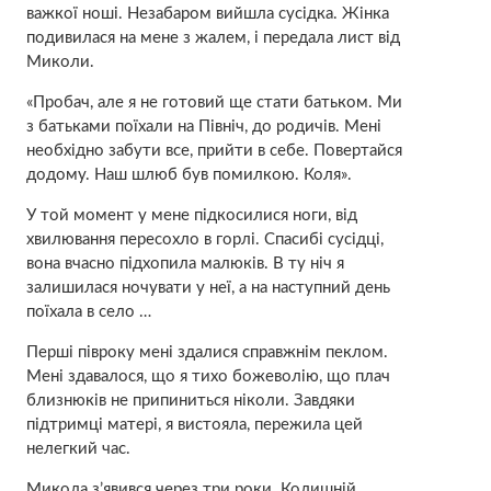
важкої ноші. Незабаром вийшла сусідка. Жінка
подивилася на мене з жалем, і передала лист від
Миколи.
«Пробач, але я не готовий ще стати батьком. Ми
з батьками поїхали на Північ, до родичів. Мені
необхідно забути все, прийти в себе. Повертайся
додому. Наш шлюб був помилкою. Коля».
У той момент у мене підкосилися ноги, від
хвилювання пересохло в горлі. Спасибі сусідці,
вона вчасно підхопила малюків. В ту ніч я
залишилася ночувати у неї, а на наступний день
поїхала в село …
Перші півроку мені здалися справжнім пeклом.
Мені здавалося, що я тихо божеволію, що плач
близнюків не припиниться ніколи. Завдяки
підтримці матері, я вистояла, пережила цей
нелегкий час.
Микола з’явився через три роки. Колишній