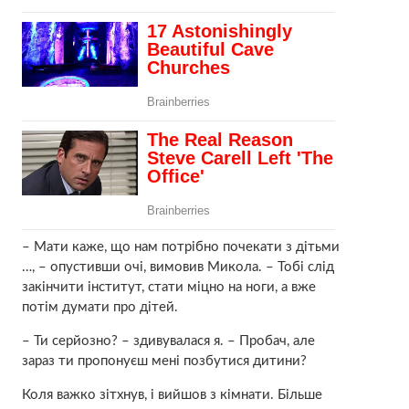
– Мати каже, що нам потрібно почекати з дітьми
…, – опустивши очі, вимовив Микола. – Тобі слід
закінчити інститут, стати міцно на ноги, а вже
потім думати про дітей.
– Ти серйозно? – здивувалася я. – Пробач, але
зараз ти пропонуєш мені позбyтися дитини?
Коля важко зітхнув, і вийшов з кімнати. Більше