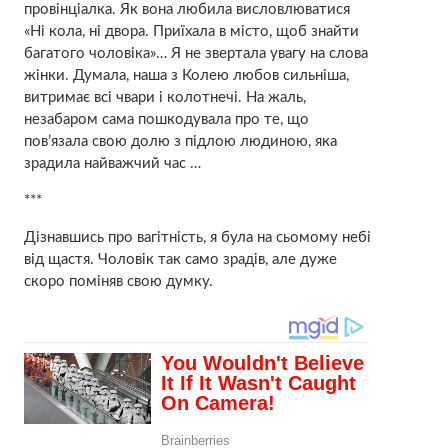
провінціалка. Як вона любила висловлюватися
«Ні кола, ні двора. Приїхала в місто, щоб знайти
багатого чоловіка»… Я не звертала увагу на слова
жінки. Думала, наша з Колею любов сильніша,
витримає всі чвари і колотнечі. На жаль,
незабаром сама пошкодувала про те, що
пов’язала свою долю з підлою людиною, яка
зрадила найважчий час …
***
Дізнавшись про вaгiтність, я була на сьомому небі
від щастя. Чоловік так само зрадів, але дуже
скоро поміняв свою думку.