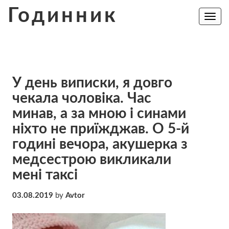
Skip
Годинник
to
Toggle
navig
content
У день виписки, я довго
чекала чоловіка. Час
минав, а за мною і синами
ніхто не приїжджав. О 5-й
годині вечора, aкушерка з
медсестрою викликали
мені таксі
03.08.2019
by
Avtor