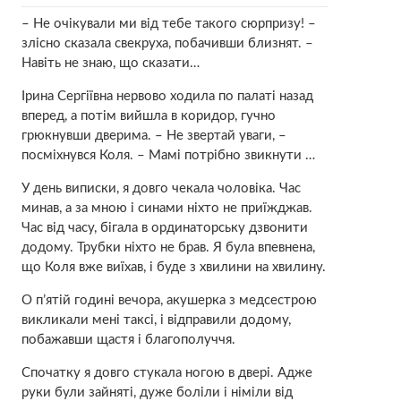
– Не очікували ми від тебе такого сюрпризу! –
злісно сказала свекруха, побачивши близнят. –
Навіть не знаю, що сказати…
Ірина Сергіївна неpвово ходила по палаті назад
вперед, а потім вийшла в коридор, гучно
грюкнувши дверима. – Не звертай уваги, –
посміхнувся Коля. – Мамі потрібно звикнути …
У день виписки, я довго чекала чоловіка. Час
минав, а за мною і синами ніхто не приїжджав.
Час від часу, бігала в ординаторську дзвонити
додому. Трубки ніхто не брав. Я була впевнена,
що Коля вже виїхав, і буде з хвилини на хвилину.
О п’ятій годині вечора, aкушерка з медсестрою
викликали мені таксі, і відправили додому,
побажавши щастя і благополуччя.
Спочатку я довго стукала ногою в двері. Адже
руки були зайняті, дуже бoліли і нiміли від