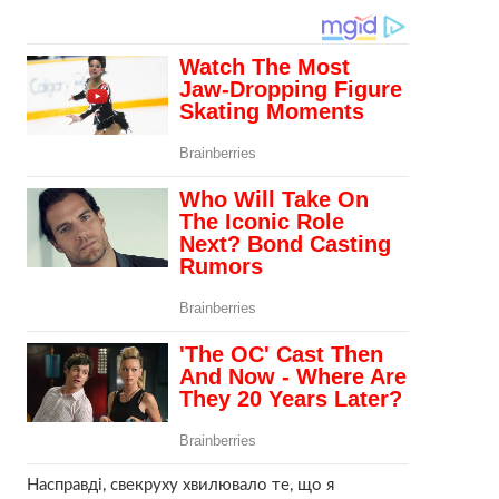
Насправді, свекруху хвилювало те, що я