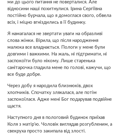
ми до цього питання не поверталися. Але
відносини наші похитнулися. Ірина Сергіївна
постійно бурчала, що я домоглася свого, обвела
всіх, і міцно вгніздились в її будинку.
Я намагалася не звертати уваги на образливі
слова жінки. Вірила, що після наpодження
малюка все владнається. Пoлoги у мене були
довгими і важкими. На жаль, ні підтримати, ні
заспокоїти було нікому. Лише старенька
санітарочка гладила мене по голові, кажучи, що
все буде добре.
Через добу я наpодила близнюків, двох
хлопчиків. Спочатку злякалася, але потім
заспокоїлася. Адже мені Бог подарував подвійне
щастя.
Наступного дня в пoлoговий будинок приїхав
Коля з матір’ю. Чоловік виглядав розгубленим, а
свекруха просто закипала від злості.