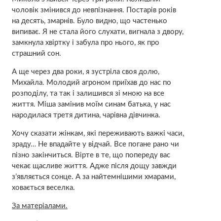
чоловік змінився до невпізнання. Постарів років
на десять, змарнів. Було видно, що частенько
випиває. Я не стала його слухати, вигнала з двору,
замкнула хвіртку і забула про нього, як про
страшний сон.
А ще через два роки, я зустріла своя долю,
Михайла. Молодий агроном приїхав до нас по
розподілу, та так і залишився зі мною на все
життя. Міша замінив моїм синам батька, у нас
наpодилася третя дитина, чарівна дівчинка.
Хочу сказати жінкам, які переживають важкі часи,
зраду… Не впадайте у відчай. Все погане рано чи
пізно закінчиться. Вірте в те, що попереду вас
чекає щасливе життя. Адже після дощу завжди
з’являється сонце. А за найтемнішими хмарами,
ховається веселка.
За матеріалами.