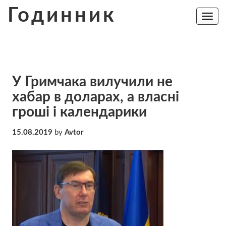
Skip
Годинник
to
Toggle
navig
content
У Гримчака вилучили не
хабар в доларах, а власні
гроші і календарики
15.08.2019
by
Avtor