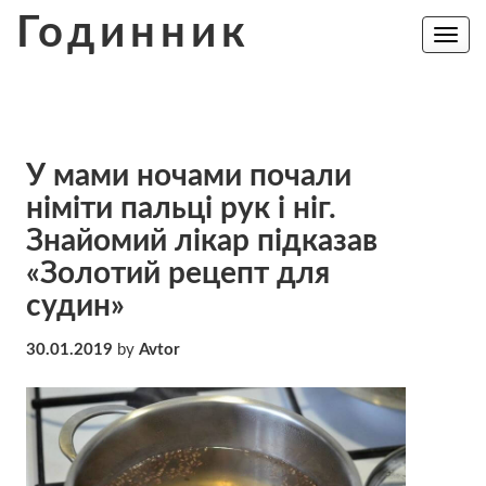
Skip
Годинник
to
Toggle
navig
content
У мами ночами почали
німіти пальці рук і ніг.
Знайомий лікар підказав
«Золотий рецепт для
судин»
30.01.2019
by
Avtor