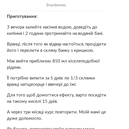
Приготування:
З вечора залийте насіння водою, доведіть до
кипіння і 2 години протримайте на водяній бані.
Вранці, після того як відвар настоїться, процідити
його і перелити в скляну банку з кришкою.
Має вийти приблизно 850 мл кіселеподобної
рідини.
Її потрібно випити за 5 днів: по 1/3 склянки
вранці натщесерце і ввечері до їжі.
Для того щоб домогтися ефекту, варто посидіти
на такому киселі 15 днів.
А через три місяці курс повторити. Моїй мамі це
дуже допомогло.