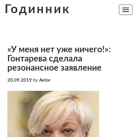
Skip
Годинник
to
Toggle
navig
content
«У меня нет уже ничего!»:
Гонтарева сделала
резонансное заявление
20.09.2019
by
Avtor