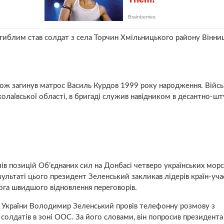
агиблим став солдат з села Торчин Хмільницького району Вінни
акож загинув матрос Василь Курдов 1999 року народження. Війс
колаївської області, в бригаді служив навідником в десантно-ш
ілів позицій Об’єднаних сил на Донбасі четверо українських мор
зультаті цього президент Зеленський закликав лідерів країн-уч
га швидшого відновлення переговорів.
т України Володимир Зеленський провів телефонну розмову з
олдатів в зоні ООС. За його словами, він попросив президент