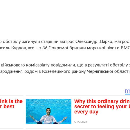
ого обстрілу загинули старший матрос Олександр Шарко, матрос
асиль Курдов, все – з 36-ї окремої бригади морської піхоти ВМ
 військового комісаріату повідомили, що в результаті обстрілу 
родження, родом з Козелецького району Чернігівської області