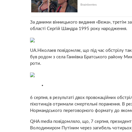
За даними вінницького видання «Вежа», третім з
області Сергій Шандра 1995 року народження.
UA.Ніколаев повідомляє, що під час обстрілу т
був родом з села Ганнівка Братського району Ми
роти.
6 серпня, в результаті двох провокаційних обстр
піхотинців отримали смертельні поранення. В ре
Нормандського переговорного формату до якомо
QHA media повідомляло, що, 7 серпня, президен
Володимиром Путіним через загибель чотирьох с