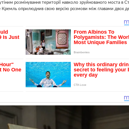
Путіним розмінування території навколо зруйнованого моста в С
іше Кремль оприлюднив свою версію розмови між главами двох д