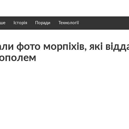
нше
Історія
Поради
Технології
ли фото морпіхів, які відд
лополем