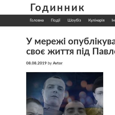
Skip
Годинник
to
content
Головна
Події
Шоубіз
Кулінарія
І
У мережі опублікува
своє життя під Пав
08.08.2019
by
Avtor