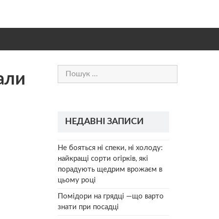
Пошук:
али
НЕДАВНІ ЗАПИСИ
Не бояться ні спеки, ні холоду:
найкращі сорти огірків, які
порадують щедрим врожаєм в
цьому році
Помідори на грядці —що варто
знати при посадці