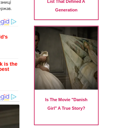
таниці
ержав.