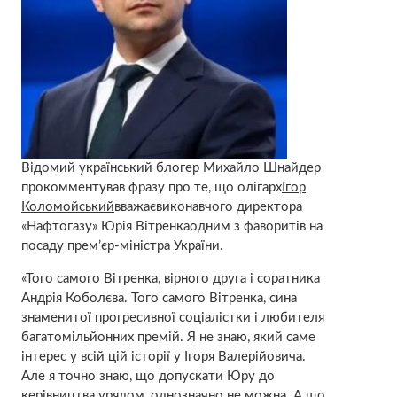
Відомий український блогер Михайло Шнайдер
прокомментував фразу про те, що олігарх
Ігор
Коломойський
вважаєвиконавчого директора
«Нафтогазу» Юрія Вітренкаодним з фаворитів на
посаду прем’єр-міністра України.
«Того самого Вітренка, вірного друга і соратника
Андрія Коболєва. Того самого Вітренка, сина
знаменитої прогресивної соціалістки і любителя
багатомільйонних премій. Я не знаю, який саме
інтерес у всій цій історії у Ігоря Валерійовича.
Але я точно знаю, що допускати Юру до
керівництва урядом, однозначно не можна. А що