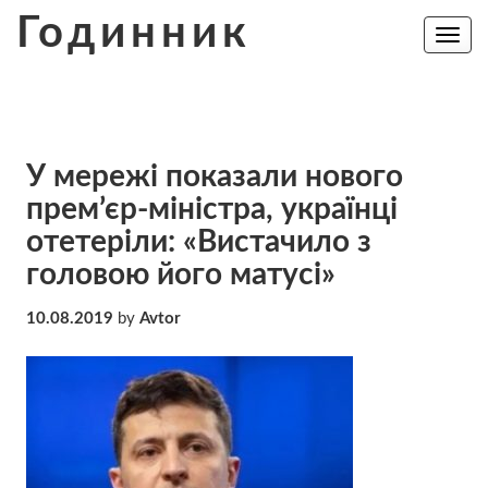
Skip
Годинник
to
Toggle
navig
content
У мережі показали нового
прем’єр-міністра, українці
отетеріли: «Вистачило з
головою його матусі»
10.08.2019
by
Avtor