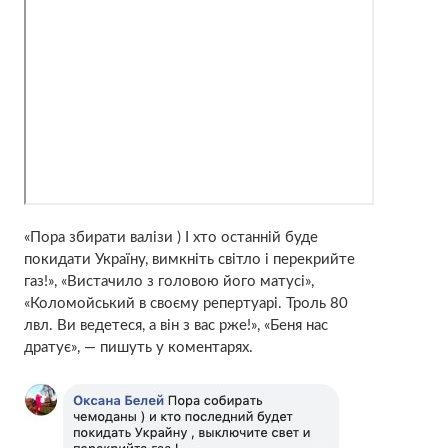
«Пора збирати валізи ) І хто останній буде
покидати Україну, вимкніть світло і перекрийте
газ!», «Вистачило з головою його матусі»,
«Коломойський в своєму репертуарі. Троль 80
лвл. Ви ведетеся, а він з вас рже!», «Беня нас
дратує», — пишуть у коментарях.