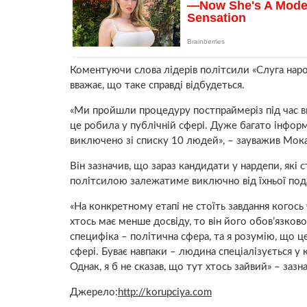
Коментуючи слова лідерів політсили «Слуга народ
вважає, що таке справді відбудеться.
«Ми пройшли процедуру постпраймеріз під час ви
це робила у публічній сфері. Дуже багато інформа
виключено зі списку 10 людей», – зауважив Мока
Він зазначив, що зараз кандидати у нардепи, які 
політсилою залежатиме виключно від їхньої пода
«На конкретному етапі не стоїть завдання когос
хтось має менше досвіду, то він його обов’язков
специфіка – політична сфера, та я розумію, що ц
сфері. Буває навпаки – людина спеціалізується у к
Однак, я б не сказав, що тут хтось зайвий» – заз
Джерело:
http://korupciya.com