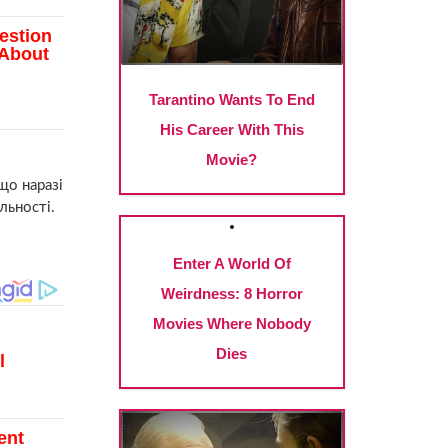
що наразі
льності.