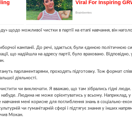
у» щодо можливої чистки в партії на етапі навчання, він наголо
борчої кампанії. До речі, здається, були єдиною політичною с
ції, що надійшла на адресу партії, було враховано. Відповідно, 
н.
стануть парламентарями, проходять підготовку. Тож формат співп
льшої діяльності.
ь чистити чи виключати. Я вважаю, що там зібрались гідні люди
о набуде. Людина не може орієнтуватись у всьому. Наприклад, у
е навчання мені корисне для поглиблення знань в соціально-екон
ультурній чи гуманітарній сфері і підтягує знання у інших напря
начив Мокан.