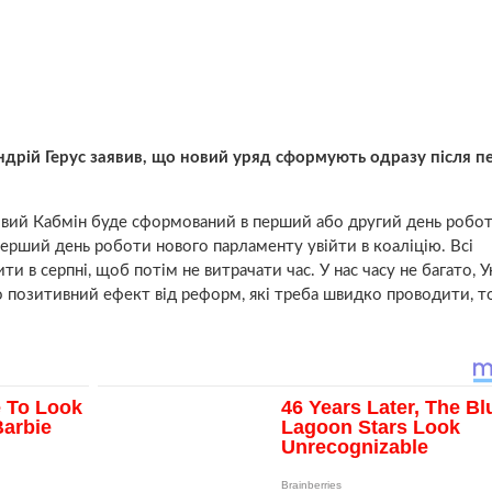
Андрій Герус заявив, що новий уряд сформують одразу після 
новий Кабмін буде сформований в перший або другий день робо
перший день роботи нового парламенту увійти в коаліцію. Всі
и в серпні, щоб потім не витрачати час. У нас часу не багато, У
ло позитивний ефект від реформ, які треба швидко проводити, 