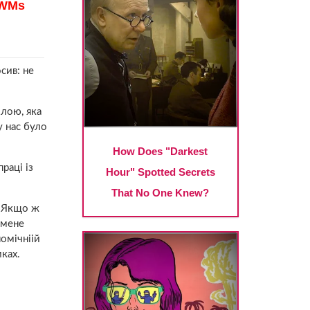
сив: не
илою, яка
у нас було
раці із
. Якщо ж
 мене
омічніій
мках.