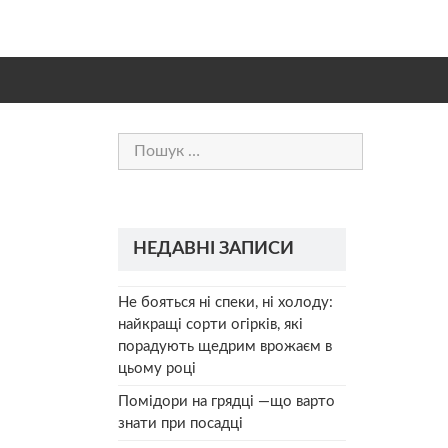
Пошук:
НЕДАВНІ ЗАПИСИ
Не бояться ні спеки, ні холоду:
найкращі сорти огірків, які
порадують щедрим врожаєм в
цьому році
Помідори на грядці —що варто
знати при посадці