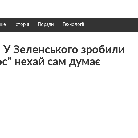
нше
Історія
Поради
Технології
о! У Зеленського зробили
ос” нехай сам думає