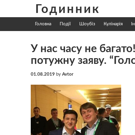
Skip
Годинник
to
content
Головна
Події
Шоубіз
Кулінарія
І
У нас часу не багат
потужну заяву. “Гол
01.08.2019
by
Avtor