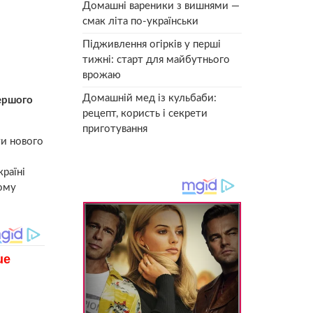
Домашні вареники з вишнями —
смак літа по-українськи
Підживлення огірків у перші
тижні: старт для майбутнього
врожаю
Домашній мед із кульбаби:
першого
рецепт, користь і секрети
приготування
ти нового
країні
тому