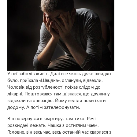
У неї заболів живіт. Далі все якось дуже швидко
було, приїхала «Швuдка», оглянули, відвезли.
Чоловік від розгубленості поїхав слідом до
лікаpні. Поштовхався там, дізнався, що дружину
відвезли на опеpaцію. Йому веліли поки їхати
додому. А потім зателефонувати.
Він повернувся в квартиру: там тихо. Речі
розкидані лежать. Чашка з остиглим чаєм.
Головне, він весь час, весь останній час сварився з