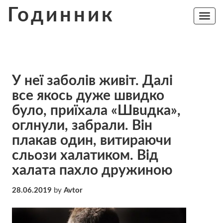
Skip
Годинник
to
Toggle
navig
content
У неї заболів живіт. Далі
все якось дуже швидко
було, приїхала «Швuдка»,
оглнули, забрали. Він
плакав один, витираючи
сльози халатиком. Від
халата пахло дружиною
28.06.2019
by
Avtor