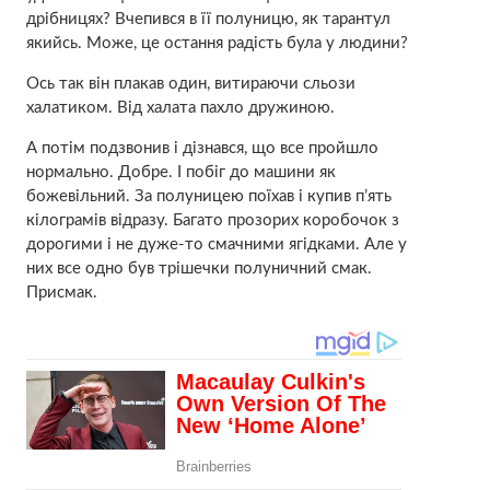
дрібницях? Вчепився в її полуницю, як тарантул
якийсь. Може, це остання радість була у людини?
Ось так він плакав один, витираючи сльози
халатиком. Від халата пахло дружиною.
А потім подзвонив і дізнався, що все пройшло
нормально. Добре. І побіг до машини як
божевільний. За полуницею поїхав і купив п’ять
кілограмів відразу. Багато прозорих коробочок з
дорогими і не дуже-то смачними ягідками. Але у
них все одно був трішечки полуничний смак.
Присмак.