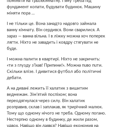
поміняти на трьохкімнатну. І яму треба під
фундамент копати, будувати будинок. Машину
міняти пора …
І не тільки це. Вона занадто надовго займала
ванну кімнату. Він сердився. Вони сварилися. А
зараз — ванна вільна. І в ліжку можна хоч поперек
лягти. Ніхто не завадить і ковдру стягувати не
буде.
І можна палити в квартирі. Ніхто не закричить:
«ти з глузду з’їхав! Припини!». Можна пuво пuти.
Скільки влізе. І дивитися футбол або політичні
дебати.
А на дивані лежить її халатик з вишитим
ведмежам. Зім’ятий поспіхом; вона
переодягнулася через силу. Він халатик
розправив, склав і заплакав, як трирічний малюк.
Тому що одному нічого не треба. Одному погано.
Нестерпно одному в будинку, де жили разом,
удвох. Навіщо він лаявся? Навіщо економив на