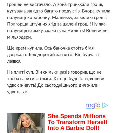
Грошей не вистачало. А вона тринькали гроші,
купувала занадто багато продуктів. Вчора купила
полуниці коробочку. Маленьку, за великі гроші.
Пригорща штучних ягід за шалені гроші! Ну яка
полуниця взимку, скажіть на милість! Вони ж не
мільярдери.
Ще крем купила. Ось баночка стоїть біля
дзеркала. Теж дорогий занадто. Він бурчав і
лаявся.
На плиті суп. Він скільки разів говорив, що не
треба варити стільки. Хто це буде їсти, вони ж
удвох живуть! До сьогоднішнього дня жили
удвох, так.