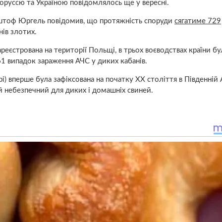
лоруссю та Україною повідомлялось ще у вересні.
шиштоф Юргель повідомив, що протяжність споруди
сягатиме 729
нів злотих.
еєстрована на території Польщі, в трьох воєводствах країни б
61 випадок зараження АЧС у диких кабанів.
) вперше була зафіксована на початку XX століття в Південній 
й небезпечний для диких і домашніх свиней.