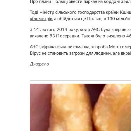
Про плани Польщі звести паркан на кордоні з Бі
Тоді міністр сільського господарства країни К
кілометрів
, а обійдеться це Польщі в 130 мільйо
З 14 лютого 2014 року, коли АЧС була вперше зар
виявлено 93 її осередки. Також було виявлено 4
АЧС (африканська лихоманка, хвороба Монтгомері
Вірус не становить загрози для людини, але вкра
Джерело