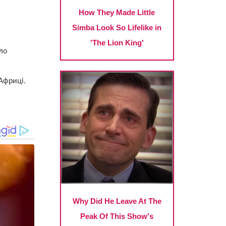
уло
Африці.