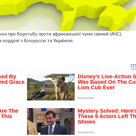
он про боротьбу проти африканської чуми свиней (АЧС),
а кордоні з Білоруссю та Україною.