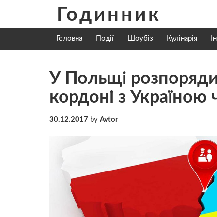
Skip
Годинник
to
content
Головна
Події
Шоубіз
Кулінарія
І
У Польщі розпоряди
кордоні з Україною 
30.12.2017
by
Avtor