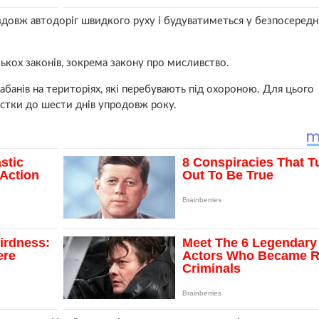
здовж автодоріг швидкого руху і будуватиметься у безпосередн
ькох законів, зокрема закону про мисливство.
кабанів на територіях, які перебувають під охороною. Для цього
стки до шести днів упродовж року.