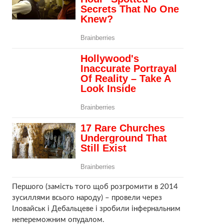
Першого (замість того щоб розгромити в 2014
зусиллями всього народу) – провели через
Іловайськ і Дебальцеве і зробили інфернальним
непереможним опудалом.