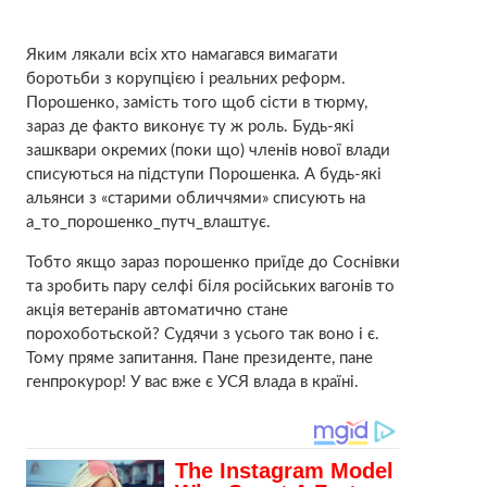
Яким лякали всіх хто намагався вимагати
боротьби з корупцією і реальних реформ.
Порошенко, замість того щоб сісти в тюрму,
зараз де факто виконує ту ж роль. Будь-які
зашквари окремих (поки що) членів нової влади
списуються на підступи Порошенка. А будь-які
альянси з «старими обличчями» списують на
а_то_порошенко_путч_влаштує.
Тобто якщо зараз порошенко приїде до Соснівки
та зробить пару селфі біля російських вагонів то
акція ветеранів автоматично стане
порохоботьской? Судячи з усього так воно і є.
Тому пряме запитання. Пане президенте, пане
генпрокурор! У вас вже є УСЯ влада в країні.