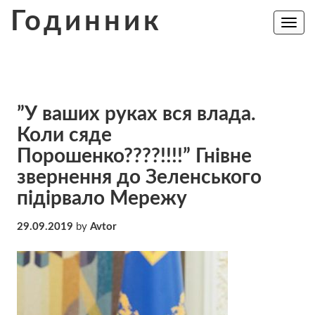
Skip
Годинник
to
Toggle
navig
content
”У ваших руках вся влада.
Коли сяде
Порошенко????!!!!” Гнівне
звернення до Зеленського
підірвало Мережу
29.09.2019
by
Avtor