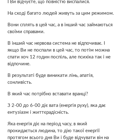
І Ви відчуєте, що повністю виспалися.
На сході багато людей живуть за цим режимом.
Вони сплять в цей час, а в інший час займаються
своїми справами.
В інший час нервова система не відпочиває. І
якщо Ви не поспали в цей час, то потім можна
спати хоч 12 годин поспіль, але психіка так і не
відпочине.
В результаті буде виникати лінь, апатія,
сонливість.
В який час потрібно вставати вранці?
З 2-00 до 6-00 діє вата (енергія руху), яка дає
ентузіазм і життєрадісність.
Яка енергія діє на період часу, в який
прокидається людина, то дію такої енергії
протягом всього дня Ви і буде відчувати він на