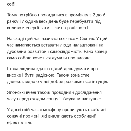
собі.
Тому потрібно прокидатися в проміжку з 2 до 6
ранку і людина весь день буде перебувати під
впливом енергії вати – життєрадісності.
На сході цей час називається часом Святих. У цей
час намагаються вставати люди налаштовані на
духовний розвиток і самосвідомість. Рано вранці
само собою хочеться думати про високе.
І така людина здатна цілий день думати про
високе і бути радісною. Також вона стає
далекоглядною у неї добре розвивається інтуїція.
Японські вчені також проводили дослідження
часу перед сходом сонця і з’ясували наступне:
У досвітній час атмосферу пронизують особливі
сонячні промені, які викликають особливий
ефект в тілі.