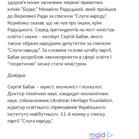
здоров’я може засновник мережі приватних
клінік “Борис” Михайло Радуцький, який пройшов
до Верховної Ради за списком “Слуги народу”.
Корнієнко сказав, що не чув про інших, крім
Радуцького. Серед претендентів на пост міністра
освіти і науки – експерт Сергій Бабак, якого
також обрали народним депутатом за списком
“Слуги народу”. За словами голови штабу партії,
Бабак розробляє законопроекти в сфері освіти і
“теоретично” може стати міністром.
Довідка:
Сергій Бабак – юрист, економіст і психолог.
Доктор технічних наук, кандидат економічних
наук, співзасновник Ukrainian Heritage Foundation,
куратор освітнього спрямування Українського
інституту майбутнього. 11-й номер у списку
партії “Слуга народу”.