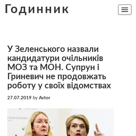
Skip
Годинник
to
Toggle
navig
content
У Зеленського назвали
кандидатури очільників
МОЗ та МОН. Супрун і
Гриневич не продовжать
роботу у своїх відомствах
27.07.2019
by
Avtor