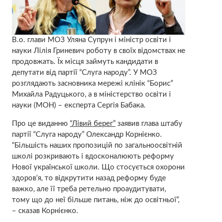
В.о. глави МОЗ Уляна Супрун і міністр освіти і
науки Лілія Гриневич роботу в своїх відомствах не
продовжать. Їх місця займуть кандидати в
депутати від партії “Слуга народу”. У МОЗ
розглядають засновника мережі клінік “Борис”
Михайла Радуцького, а в міністерство освіти і
науки (МОН) – експерта Сергія Бабака.
Про це виданню
“Лівий берег”
заявив глава штабу
партії “Слуга народу” Олександр Корнієнко.
“Більшість наших пропозицій по загальноосвітній
школі розкривають і вдосконалюють реформу
Нової української школи. Що стосується охорони
здоров’я, то відкрутити назад реформу буде
важко, але її треба ретельно проаудитувати,
тому що до неї більше питань, ніж до освітньої”,
– сказав Корнієнко.