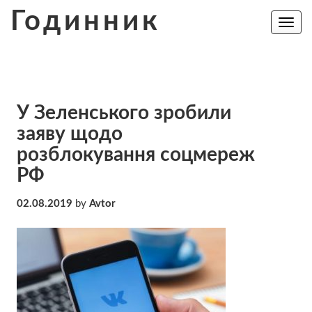
Skip
Годинник
to
Toggle
navig
content
У Зеленського зробили
заяву щодо
розблокування соцмереж
РФ
02.08.2019
by
Avtor