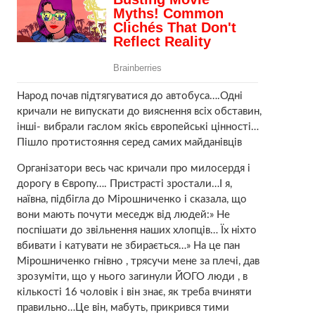
Народ почав підтягуватися до автобуса….Одні
кричали не випускати до вияснення всіх обставин,
інші- вибрали гаслом якісь європейські цінності…
Пішло протистояння серед самих майданівців
Організатори весь час кричали про милосердя і
дорогу в Європу…. Пристрасті зростали…І я,
наївна, підбігла до Мірошниченко і сказала, що
вони мають почути меседж від людей:» Не
поспішати до звільнення наших хлопців… Їх ніхто
вбивати і катувати не збирається…» На це пан
Мірошниченко гнівно , трясучи мене за плечі, дав
зрозуміти, що у нього загинули ЙОГО люди , в
кількості 16 чоловік і він знає, як треба вчиняти
правильно…Це він, мабуть, прикрився тими