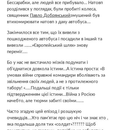
Бессарабки, але людей все прибувало… Натовп
розділився у поглядах, були пробиті колеса,
священник
Павло Добрянський
змушений був
втихомирювати натовп з даху автобуса….
Закінчилося все тим, що їх вивели з
пошкодженого автобуса і посадили в інший та
вивезли …….»Європейський шлях» знову
переміг…..
Бо у нас не вистачило мізків подумати і
об’єднатися довкола істини…А істина проста: «В
умовах війни справжні командири вболівають за
звільнення своїх людей, а не з протилежного
табору! «…..Подальші події є тільки
підтвердженням цієї істини…Війна з Росією
начебто, але тюрми забиті своїми…….
Часто згадую цей епізод і розшукую
очевидців….Хто пам’ятає про цю ніч і чи знає хто ,
яка подальша доля тих «солдат»?????? Щоб