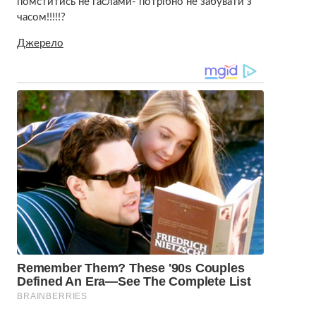
помститись не гаслами- потрібно не забувати з
часом!!!!!?
Джерело