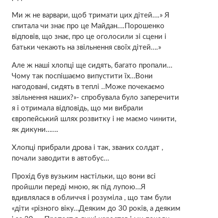
Ми ж не варвари, щоб тримати цих дітей….» Я
спитала чи знає про це Майдан….Порошенко
відповів, що знає, про це оголосили зі сцени і
батьки чекають на звільнення своїх дітей….»
Але ж наші хлопці ще сидять, багато пропали…
Чому так поспішаємо випустити їх…Вони
нагодовані, сидять в теплі ..Може почекаємо
звільнення наших?»- спробувала було заперечити
я і отримала відповідь, що ми вибрали
європейський шлях розвитку і не маємо чинити,
як дикуни…….
Хлопці прибрали дрова і так, званих солдат ,
почали заводити в автобус…
Прохід був вузьким настільки, що вони всі
пройшли переді мною, як під лупою…Я
вдивлялася в обличчя і розуміла , що там були
«діти «різного віку…Деяким до 30 років, а деяким