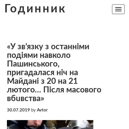
Skip
Годинник
to
Toggle
navig
content
«У зв’язку з останніми
подіями навколо
Пашинського,
пригадалася ніч на
Майдані з 20 на 21
лютого… Після масового
вбuвства»
30.07.2019
by
Avtor