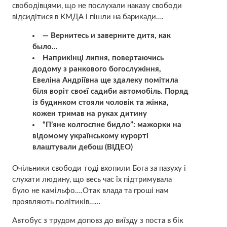
свободівцями, що не послухали наказу свободи
відсидітися в КМДА і пішли на барикади….
— Вернитесь и заверните дитя, как
было…
Наприкінці липня, повертаючись
додому з ранкового богослужіння,
Евеліна Андріївна ще здалеку помітила
біля воріт своєї садиби автомобіль. Поряд
із будинком стояли чоловік та жінка,
кожен тримав на руках дитину
“П’яне колгоспне бидло”: мажорки на
відомому українському курорті
влаштували дебош (ВІДЕО)
Очільники свободи тоді вхопили Бога за пазуху і
слухати людину, що весь час їх підтримувала
було не камільфо….Отак влада та гроші нам
проявляють політиків……
Автобус з трудом доповз до виїзду з поста в бік