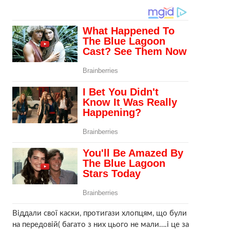
Віддали свої каски, протигази хлопцям, що були
на передовій( багато з них цього не мали….і це за