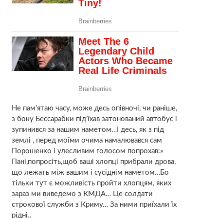
Не пам’ятаю часу, може десь опівночі, чи раніше,
з боку Бессарабки під’їхав затонований автобус і
зупинився за нашим наметом…І десь, як з під
землі , перед моїми очима намалювався сам
Порошенко і улесливим голосом попрохав:»
Пані,попросіть,щоб ваші хлопці прибрали дрова,
що лежать між вашим і сусіднім наметом…Бо
тільки тут є можливість пройти хлопцям, яких
зараз ми виведемо з КМДА… Це солдати
строкової служби з Криму… За ними приїхали їх
рідні..