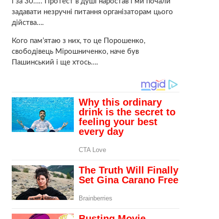
і за 30….. Протест в душі наростав і ми почали
задавати незручні питання організаторам цього
дійства….
Кого пам’ятаю з них, то це Порошенко,
свободівець Мірошниченко, наче був
Пашинський і ще хтось….