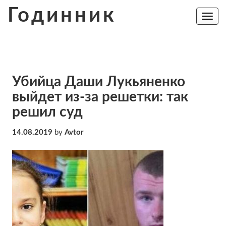
Skip
Годинник
to
Toggle
navig
content
Убийца Даши Лукьяненко
выйдет из-за решетки: так
решил суд
14.08.2019
by
Avtor