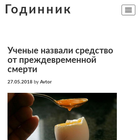
Skip
Годинник
to
Toggle
navig
content
Ученые назвали средство
от преждевременной
смерти
27.05.2018
by
Avtor