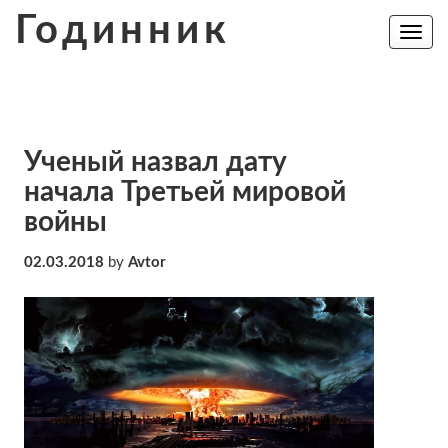
Skip
Годинник
to
Toggle
navig
content
Ученый назвал дату
начала Третьей мировой
войны
02.03.2018
by
Avtor