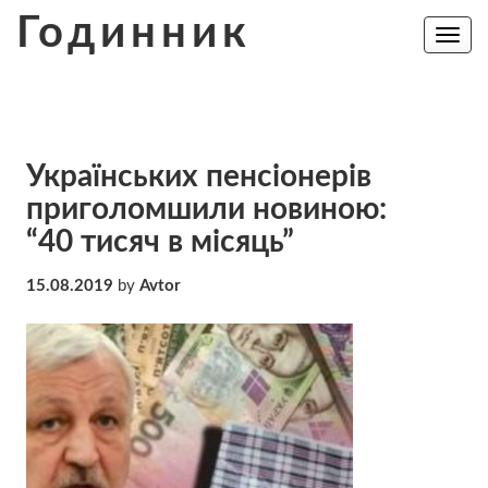
Skip
Годинник
to
Toggle
navig
content
Українських пенсіонерів
приголомшили новиною:
“40 тисяч в місяць”
15.08.2019
by
Avtor