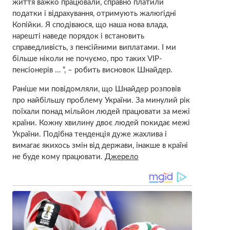
життя важко працювали, справно платили
податки і відрахування, отримують жалюгідні
Копійки. Я сподіваюся, що наша нова влада,
нарешті наведе порядок і встановить
справедливість, з пенсійними виплатами. І ми
більше ніколи не почуємо, про таких VIP-
пенсіонерів … “, – робить висновок Шнайдер.
Раніше ми повідомляли, що Шнайдер розповів
про найбільшу проблему України. За минулий рік
поїхали понад мільйон людей працювати за межі
країни. Кожну хвилину двоє людей покидає межі
України. Подібна тенденція дуже жахлива і
вимагає якихось змін від держави, інакше в країні
не буде кому працювати.
Джерело