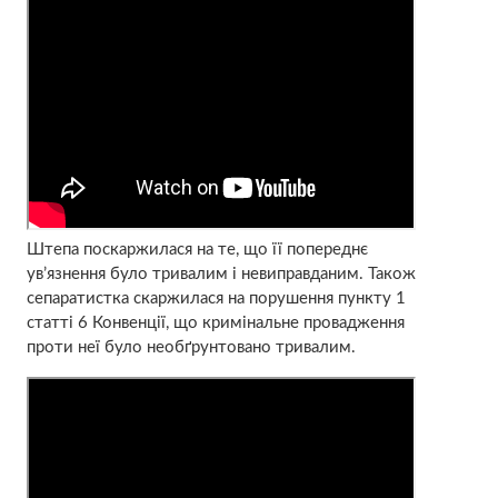
Штепа поскаржилася на те, що її попереднє
ув’язнення було тривалим і невиправданим. Також
сепаратистка скаржилася на порушення пункту 1
статті 6 Конвенції, що кримінальне провадження
проти неї було необґрунтовано тривалим.