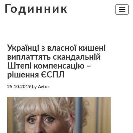
Skip
Годинник
to
Toggle
navig
content
Українці з власної кишені
виплаттять скандальній
Штепі компенсацію –
рішення ЄСПЛ
25.10.2019
by
Avtor