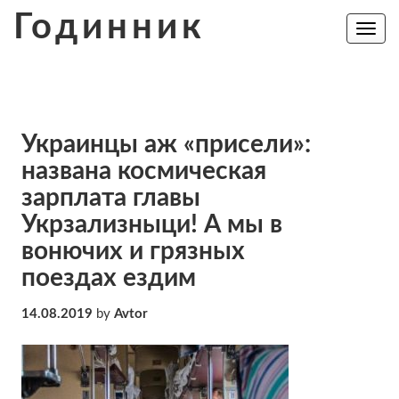
Skip
Годинник
to
Toggle
navig
content
Украинцы аж «присели»:
названа космическая
зарплата главы
Укрзализныци! А мы в
вонючих и грязных
поездах ездим
14.08.2019
by
Avtor