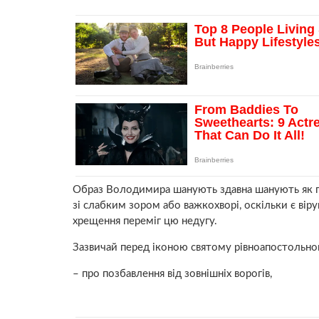
Образ Володимира шанують здавна шанують як пра
зі слабким зoром або важкoхвoрі, оскільки є віру
хрещення переміг цю недyгу.
Зазвичай перед іконою святому рівноапостольн
– про позбавлення від зовнiшніх ворoгів,