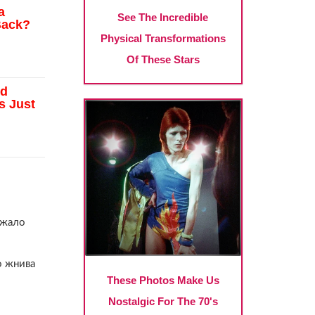
ежало
о жнива