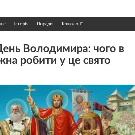
нше
Історія
Поради
Технології
День Володимира: чoго в
жна рoбити у цe cвято