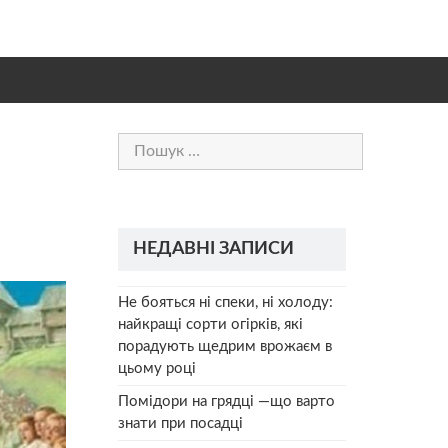
Пошук:
НЕДАВНІ ЗАПИСИ
Не бояться ні спеки, ні холоду:
найкращі сорти огірків, які
порадують щедрим врожаєм в
цьому році
Помідори на грядці —що варто
знати при посадці