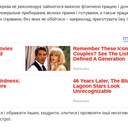
 церква не рекомендує займатися важкою фізичною працею і до
неральне прибирання, велике прання і готування, а також прац
справами, без яких не обійтися – наприклад, приготувати їжу 
 і ображати інших, заздрити, злитися і проявляти інші негативн
строї.