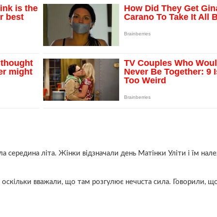
а середина літа. Жінки відзначали день Матінки Уліти і їм нал
, оскільки вважали, що там розгулює нечuста сила. Говорили, щ