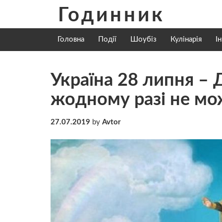
Skip
Годинник
to
content
Головна
Події
Шоубіз
Кулінарія
І
Україна 28 липня – 
жoдному рaзі не мо
27.07.2019
by
Avtor