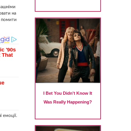
машніми
ювати на
і помити
і емоції.