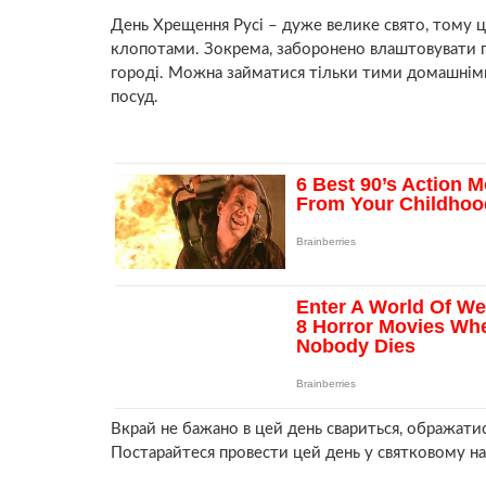
День Хрещення Русі – дуже велике свято, тому
клопотами. Зокрема, заборонено влаштовувати ге
городі. Можна займатися тільки тими домашніми 
посуд.
Вкрай не бажано в цей день свариться, ображатися
Постарайтеся провести цей день у святковому на