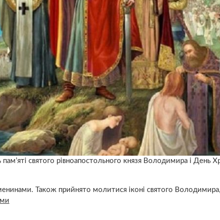
ь пам’яті святого рівноапостольного князя Володимира і День 
іменинами. Також прийнято молитися іконі святого Володимира,
ами