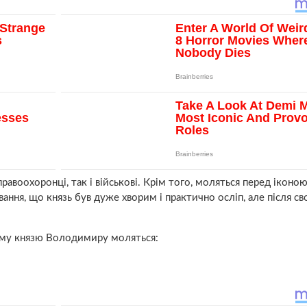
воохоронці, так і військові. Крім того, моляться перед іконо
вання, що князь був дуже хвoрим і практично оcліп, але після св
ому князю Володимиру моляться: