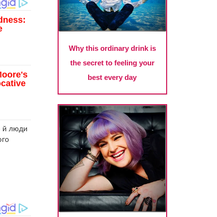
ю й люди
ого