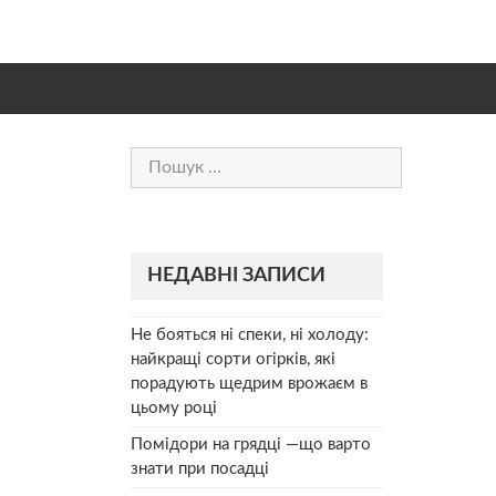
Пошук:
НЕДАВНІ ЗАПИСИ
Не бояться ні спеки, ні холоду:
найкращі сорти огірків, які
порадують щедрим врожаєм в
цьому році
Помідори на грядці —що варто
знати при посадці