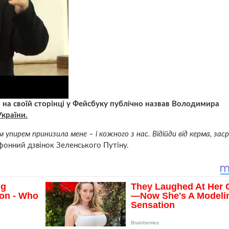
 на своїй сторінці у Фейсбуку публічно назвав Володимира
України.
упирем принизила мене – і кожного з нас. Відійди від керма, засра
ефонний дзвінок Зеленського Путіну.