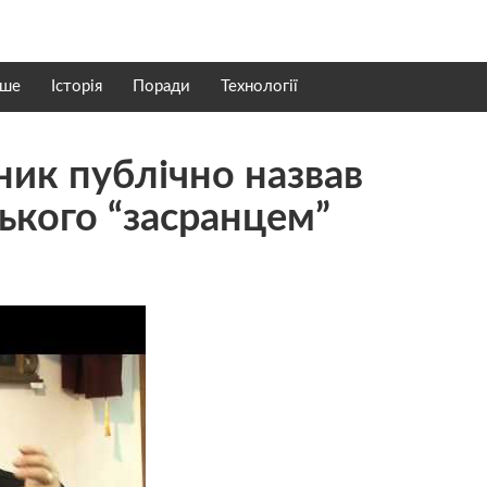
нше
Історія
Поради
Технології
ник публічно назвав
кого “засранцем”