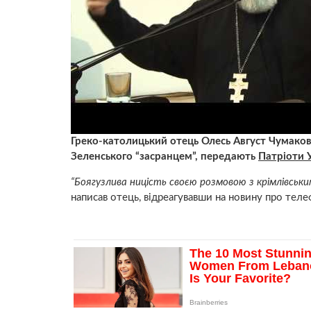
Греко-католицький отець Олесь Август Чумаков
Зеленського “засранцем”, передають
Патріоти 
“Боягузлива ницість своєю розмовою з крімлівським 
написав отець, відреагувавши на новину про тел