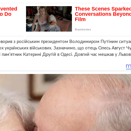
оворив з російським президентом Володимиром Путіним ситуа
ох українських військових. Зазначимо, що отець Олесь Август Ч
 пам’ятник Катерині Другій в Одесі. Довгий час мешкав у Львові