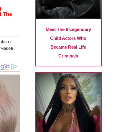
цію на
умаков
.