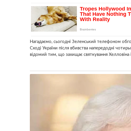
Нагадаємо, сьогодні Зеленський телефоном обг
Сході України після вбивства напередодні чотирь
відомий тим, що захищає святкування Хелловіна і