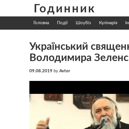
Skip
Годинник
to
content
Головна
Події
Шоубіз
Кулінарія
І
Український священ
Володимира Зеленсь
09.08.2019
by
Avtor