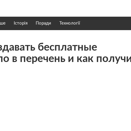
нше
Історія
Поради
Технології
здавать бесплатные
ло в перечень и как получ