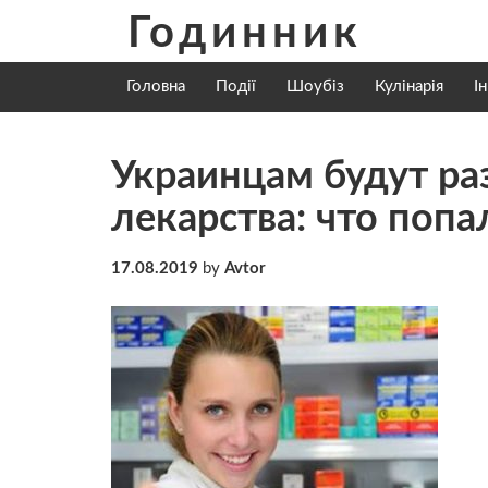
Skip
Годинник
to
content
Головна
Події
Шоубіз
Кулінарія
І
Украинцам будут ра
лекарства: что попа
17.08.2019
by
Avtor