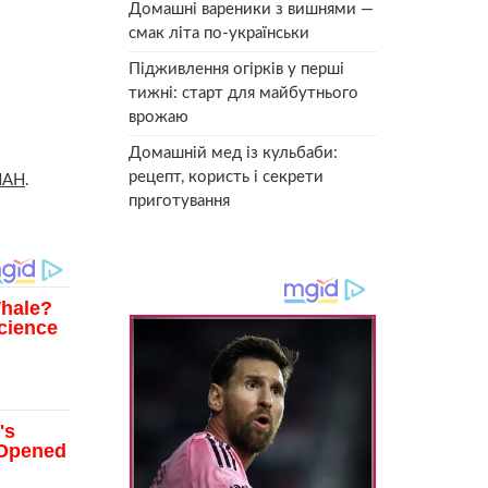
Домашні вареники з вишнями —
смак літа по-українськи
Підживлення огірків у перші
тижні: старт для майбутнього
врожаю
Домашній мед із кульбаби:
рецепт, користь і секрети
ИАН
.
приготування