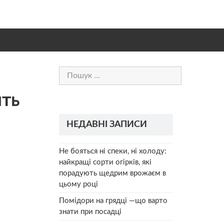
Пошук:
ить
НЕДАВНІ ЗАПИСИ
Не бояться ні спеки, ні холоду:
найкращі сорти огірків, які
порадують щедрим врожаєм в
цьому році
Помідори на грядці —що варто
знати при посадці