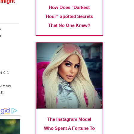
о
о
и с 1
рамму
 и