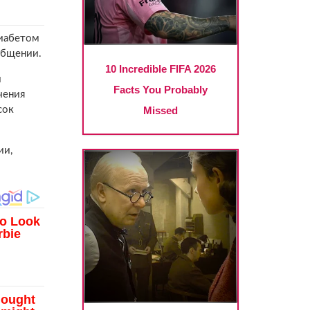
диабетом
общении.
и
чения
сок
ии,