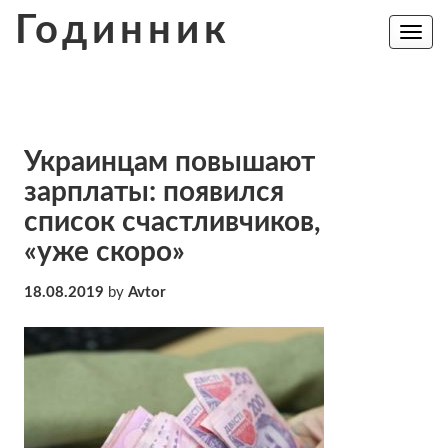
Skip
Годинник
to
Toggle
navig
content
Украинцам повышают
зарплаты: появился
список счастливчиков,
«уже скоро»
18.08.2019
by
Avtor