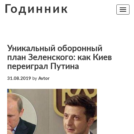
Skip
Годинник
to
Toggle
navig
content
Уникальный оборонный
план Зеленского: как Киев
переиграл Путина
31.08.2019
by
Avtor