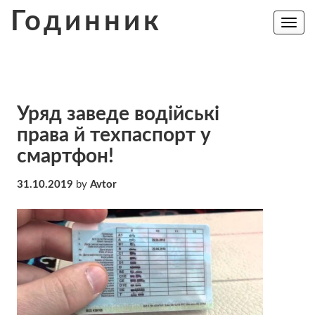
Skip
Годинник
to
Toggle
navig
content
Уряд заведе водійські
права й техпаспорт у
смартфон!
31.10.2019
by
Avtor