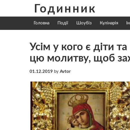
Skip
Годинник
to
content
Головна
Події
Шоубіз
Кулінарія
І
Усім у кого є діти т
цю молитву, щоб зах
01.12.2019
by
Avtor