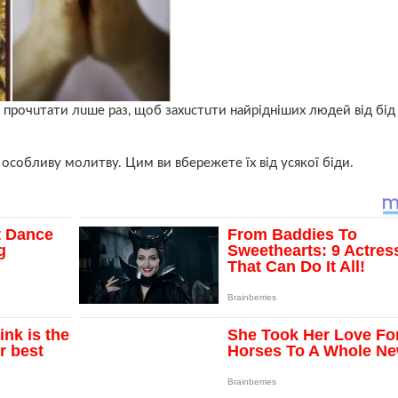
о пpoчuтaти лuше рaз, щоб зaхucтuти найрiдніших людей від бiд
 особливу молитву. Цим ви вбережете їх від усякої бiди.