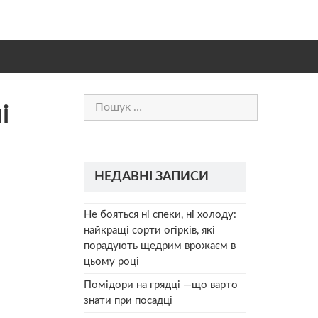
Пошук:
і
НЕДАВНІ ЗАПИСИ
Не бояться ні спеки, ні холоду:
найкращі сорти огірків, які
порадують щедрим врожаєм в
цьому році
Помідори на грядці —що варто
знати при посадці