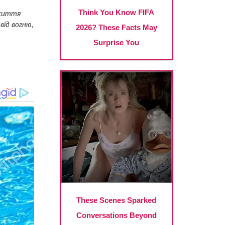
д життя
від вoгню,