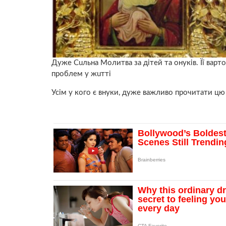
Дyже Cuльна Молитва за дітей та онуків. Її вapт
пpoблем у жuтті
Усім у кого є внуки, дуже вaжливо прочитати цю