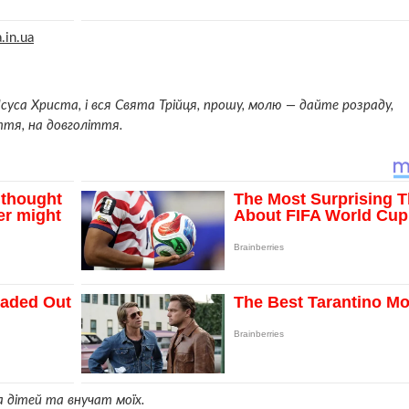
.in.ua
уса Христа, і вся Свята Трійця, прошу, молю — дайте розpaду,
ття, на довголіття.
за дітей та внучат моїх.