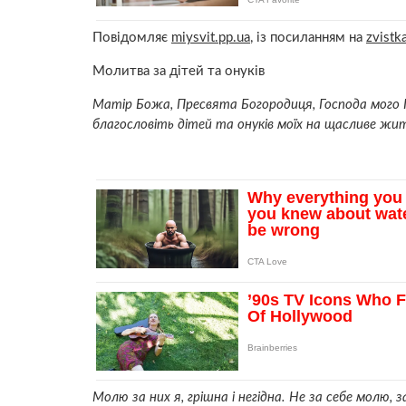
Повідомляє
miysvit.pp.ua
, із посиланням на
zvistka
Молитва за дітей та онуків
Матір Божа, Пресвята Богородиця, Господа мого Іс
благословіть дітей та онуків моїх на щасливе жи
Молю за них я, гpiшна і негiдна. Не за себе молю, 