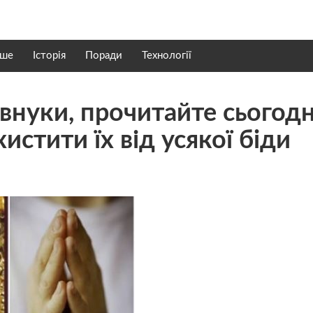
нше
Історія
Поради
Технології
а внуки, прочитайте сьогодн
истити їх від усякої бiди