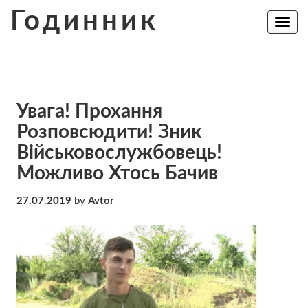
Skip
Годинник
to
Toggle
navig
content
Увага! Прохання
Розповсюдити! Зник
Військовослужбовець!
Можливо Хтось Бачив
27.07.2019
by
Avtor