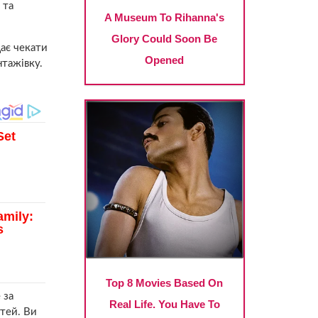
 та
дає чекати
нтажівку.
 за
ітей. Ви