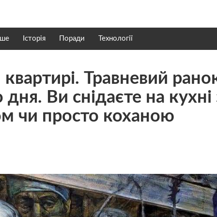
нше
Історія
Поради
Технології
й квартирі. Травневий рано
дня. Ви снідаєте на кухні 
м чи просто коханою