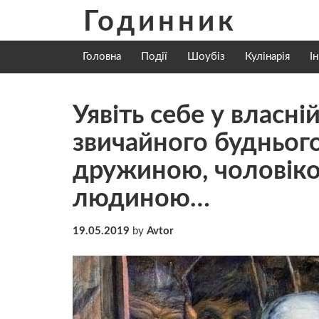
Skip
Годинник
to
content
Головна
Події
Шоубіз
Кулінарія
І
Уявіть себе у власні
звичайного буднього 
дружиною, чоловіко
людиною…
19.05.2019
by
Avtor