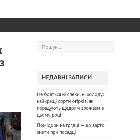
Пошук:
к
з
НЕДАВНІ ЗАПИСИ
Не бояться ні спеки, ні холоду:
найкращі сорти огірків, які
порадують щедрим врожаєм в
цьому році
Помідори на грядці —що варто
знати при посадці