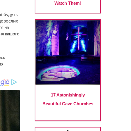
і будуть
 дорослих
тя на
ння вашого
ось
ля
.