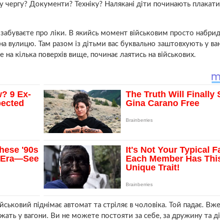
шу чергу? Документи? Техніку? Налякані діти починають плакати
 забуваєте про ліки. В якийсь момент військовим просто набри
 на вулицю. Там разом із дітьми вас буквально заштовхують у ва
ве на кілька поверхів вище, починає лаятись на військових.
ськовий піднімає автомат та стріляє в чоловіка. Той падає. Вже
ажать у вагони. Ви не можете постояти за себе, за дружину та д