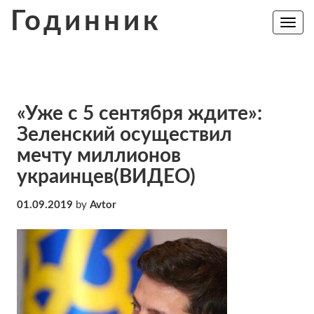
Skip
Годинник
to
Toggle
navig
content
«Уже с 5 сентября ждите»:
Зеленский осуществил
мечту миллионов
украинцев(ВИДЕО)
01.09.2019
by
Avtor