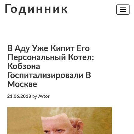
Skip
Годинник
to
Toggle
navig
content
В Аду Уже Кипит Его
Персональный Котел:
Кобзона
Госпитализировали В
Москве
21.06.2018
by
Avtor