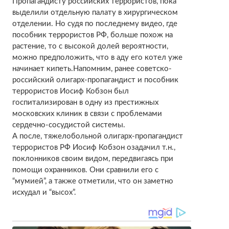
Пропагандисту российских террористов, пока
выделили отдельную палату в хирургическом
отделении. Но судя по последнему видео, где
пособник террористов РФ, больше похож на
растение, то с высокой долей вероятности,
можно предположить, что в аду его котел уже
начинает кипеть.Напомним, ранее советско-
российский олигарх-пропагандист и пособник
террористов Иосиф Кобзон был
госпитализирован в одну из престижных
московских клиник в связи с проблемами
сердечно-сосудистой системы.
А после, тяжелобольной олигарх-пропагандист
террористов РФ Иосиф Кобзон озадачил т.н.,
поклонников своим видом, передвигаясь при
помощи охранников. Они сравнили его с
“мумией”, а также отметили, что он заметно
исхудал и “высох”.