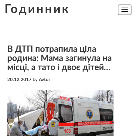
Skip
Годинник
to
Toggle
navig
content
В ДТП потрапила ціла
родина: Мама загинула на
місці, а тато і двоє дітей…
20.12.2017
by
Avtor