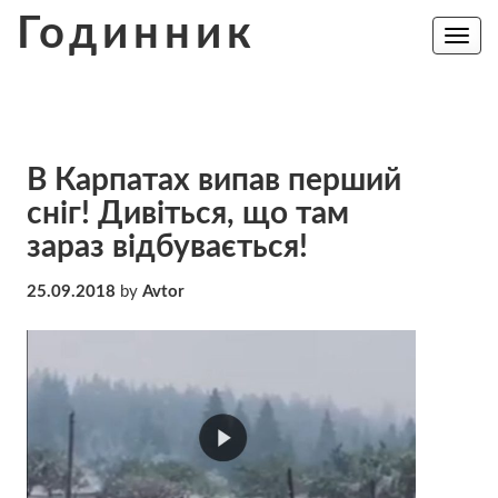
Skip
Годинник
to
Toggle
navig
content
В Карпатах випав перший
сніг! Дивіться, що там
зараз відбувається!
25.09.2018
by
Avtor