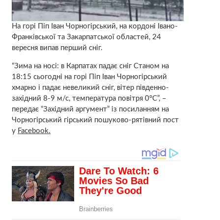
На горі Піп Іван Чорногірський, на кордоні Івано-
Франківської та Закарпатської областей, 24
вересня випав перший сніг.
“Зима на носі: в Карпатах падає сніг Станом на
18:15 сьогодні на горі Піп Іван Чорногірський
хмарно і падає невеликий сніг, вітер південно-
західний 8-9 м/с, температура повітря 0°С”, –
передає “Західний аргумент” із посиланням на
Чорногірський гірський пошуково-рятівний пост
у
Facebook.