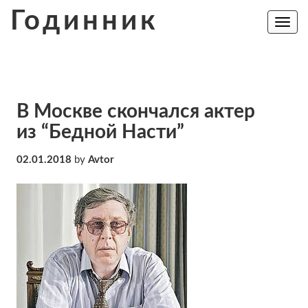
Skip
Годинник
to
Toggle
navig
content
В Москве скончался актер
из “Бедной Насти”
02.01.2018
by
Avtor