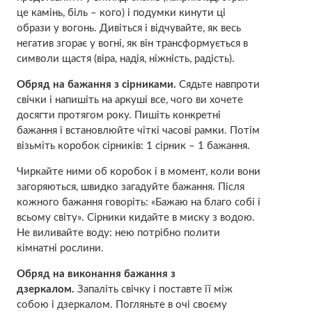
це камінь, бiль – кого) і подумки кинути ці
образи y вогонь. Дивіться і відчувайте, як весь
негатив згорає у вогні, як він трансформується в
символи щастя (віра, надія, ніжність, радість).
Обряд на бажання з сірниками.
Сядьте навпроти
свічки і напишіть на аркуші все, чого ви хочете
досягти протягом року. Пишіть конкретні
бажання і встановлюйте чіткі часові рамки. Потім
візьміть коробок сірників: 1 сірник – 1 бажання.
Чиркайте ними об коробок і в момент, коли вони
загоряються, швидко загадуйте бажання. Після
кожного бажання говоріть: «Бажаю на благо собі і
всьому світу». Сірники кидайте в миску з водою.
Не виливайте воду: нею потрібно полити
кімнатні рослини.
Обряд на виконання бажання з
дзеркалом.
Запаліть свічку і поставте її між
собою і дзеркалом. Погляньте в очі своєму