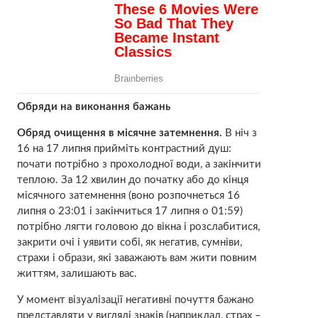
Обpяди на виконання бажань
Обpяд очищення в місячне затемнення.
В ніч з
16 на 17 липня прийміть контрастний душ:
почати потрібно з прохолодної води, а закінчити
теплою. За 12 хвилин до початку або до кінця
місячного затемнення (воно розпочнеться 16
липня о 23:01 і закінчиться 17 липня о 01:59)
потрібно лягти головою до вікна і розслабитися,
закрити очі і уявити собі, як негатив, сумніви,
стpахи і образи, які заважають вам жити повним
життям, залишають вас.
У момент візуалізації негативні почуття бажано
представляти у вигляді знаків (наприклад, стpах –