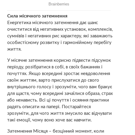
Сила місячного затемнення
Енергетика місячного затемнення дає шанс
очиститися від негативних установок, комплексів,
сумнівів і негативних рис характеру, які заважають
особистісному розвитку і гармонійному перебігу
життя.
У місячне затемнення корисно підвести підсумок
періоду, розібратися в собі, в своїх бажаннях і
почуттях. Якщо всередині зростає невдоволення
своїм життям, варто прислухатися до свого
внутрішнього голосу і зрозуміти, чого вам бракує
для щастя, чому всередині зачаїлися образа, стpах
або ненависть. Всі ці почуття і осяяння практики
радять описати на папері. Постарайтеся
зрозуміти, для чого життя змусило вас відчувати
такі емоції, чому вонo хоче вас навчити.
Затемнення Місяця – безцінний момент, коли