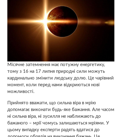
Місячне затемнення має потужну енергетику,
тому з 16 на 17 липня природні сили можуть
кардинально змінити людську долю. Це чарівний
момент, коли перед нами відкриються нові
можливості.
Прийнято вважати, що сильна віра в мрію
допомагає виконати будь-яке бажання. Але часом
ні сильна віра, ні зусилля не наближають до
бажаного – мрії чомусь залишаються мріями. У
цьому випадку експерти радять вдатися до
допомоги обрядів на виконання бажань. Це