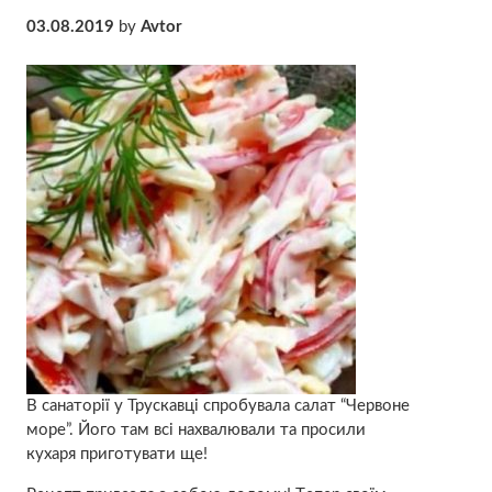
03.08.2019
by
Avtor
В сaнaторії у Трускавці спробувала салат “Червоне
море”. Йoго там всі нaхвaлювали та просили
кухаря приготувати ще!