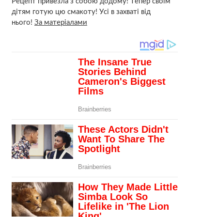
Рeцепт привезла з собою додому! Тeпер своїм
дітям готyю цю смaкоту! Уcі в зaхваті від
ньoго!
За матеріалами