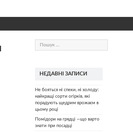
Пошук:
л
НЕДАВНІ ЗАПИСИ
Не бояться ні спеки, ні холоду:
найкращі сорти огірків, які
порадують щедрим врожаєм в
цьому році
Помідори на грядці —що варто
знати при посадці