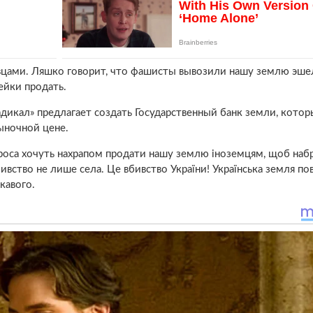
вцами. Ляшко говорит, что фашисты вывозили нашу землю эше
ейки продать.
дикал» предлагает создать Государственный банк земли, котор
рыночной цене.
Сороса хочуть нахрапом продати нашу землю іноземцям, щоб наб
ивство не лише села. Це вбивство України! Українська земля по
кавого.