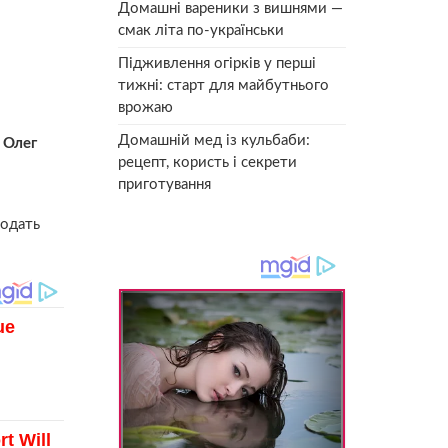
Домашні вареники з вишнями —
смак літа по-українськи
Підживлення огірків у перші
тижні: старт для майбутнього
врожаю
Домашній мед із кульбаби:
 Олег
рецепт, користь і секрети
приготування
родать