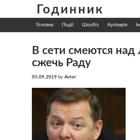
Skip
Годинник
to
content
Головна
Події
Шоубіз
Кулінарія
І
В сети смеются над
сжечь Раду
05.09.2019
by
Avtor