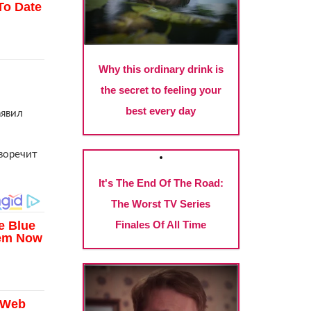
аявил
иворечит