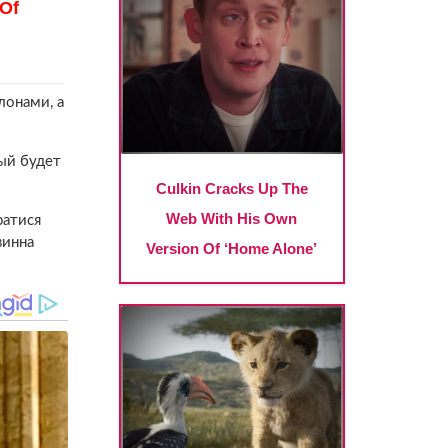
лонами, а
ый будет
ратися
винна