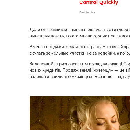
Дале он сравнивает нынешнюю власть с гитлеро
нынешняя власть, по его мнению, хочет ее за коп
Вместо продажи земли иностранцам главный «ра
скупать земельные участки не за копейки, а по 
Зеленський і призначені ним в уряд вихованці 
нових кредитів. Продаж землі іноземцям — це вб
належати виключно українцям! Все інше — від лу