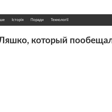
нше
Історія
Поради
Технології
 Ляшко, который пообеща