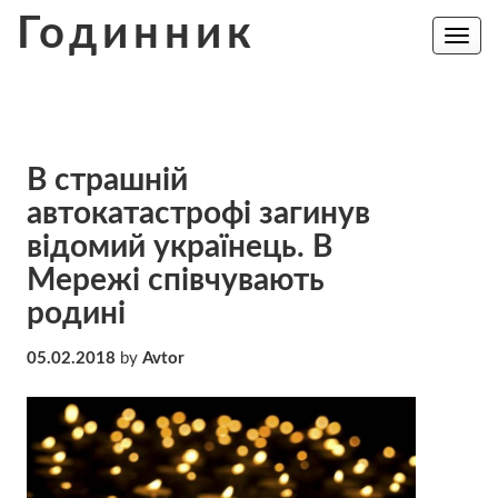
Skip
Годинник
to
Toggle
navig
content
В страшній
автокатастрофі загинув
відомий українець. В
Мережі співчувають
родині
05.02.2018
by
Avtor