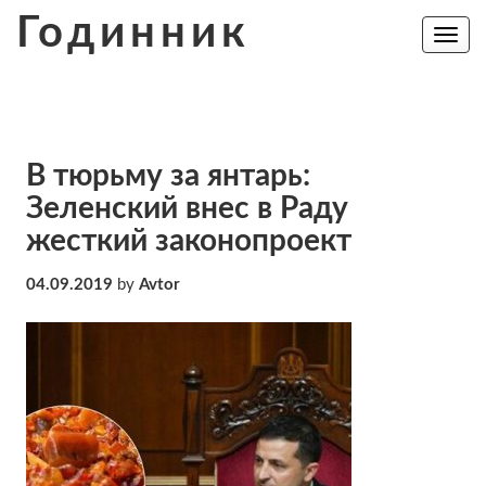
Skip
Годинник
to
Toggle
navig
content
В тюрьму за янтарь:
Зеленский внес в Раду
жесткий законопроект
04.09.2019
by
Avtor