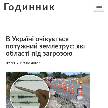
Skip
Годинник
to
Toggle
navig
content
В Україні очікується
потужний землетрус: які
області під загрозою
02.11.2019
by
Avtor