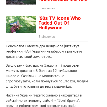
Сейсмолог Олександра Кендзьора (Інститут
геофізики НАН України) незабаром прогнозує
досить сильний землетрус.
За словами фахівця, на Закарпатті поштовхи
можуть досягати 8 балів за 12-тибальною
шкалою. Оскільки не можна точно
спрогнозувати, коли почнуться поштовхи, людям
слід бути готовими до них заздалегідь.
Частина України територіально знаходиться в
сейсмічно активному районі – “Зоні Вранча”,
поруч з епіцентром якої знаходиться захід