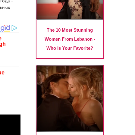
 года –
льных