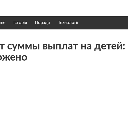
нше
Історія
Поради
Технології
 суммы выплат на детей:
ожено