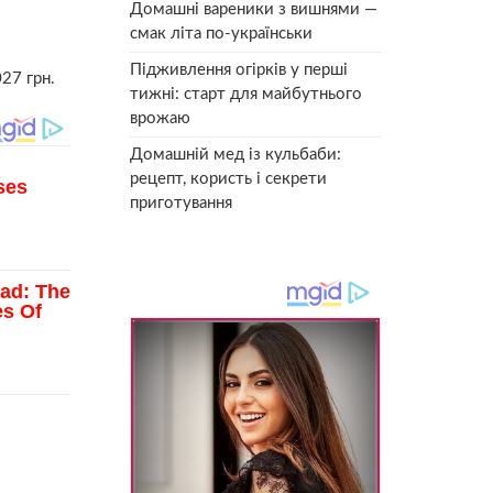
Домашні вареники з вишнями —
смак літа по-українськи
Підживлення огірків у перші
27 грн.
тижні: старт для майбутнього
врожаю
Домашній мед із кульбаби:
рецепт, користь і секрети
приготування