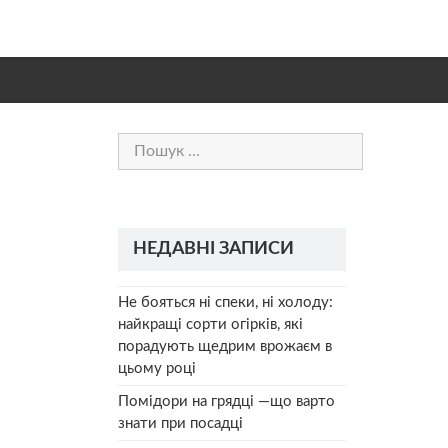
Пошук:
НЕДАВНІ ЗАПИСИ
Не бояться ні спеки, ні холоду:
найкращі сорти огірків, які
порадують щедрим врожаєм в
цьому році
Помідори на грядці —що варто
знати при посадці