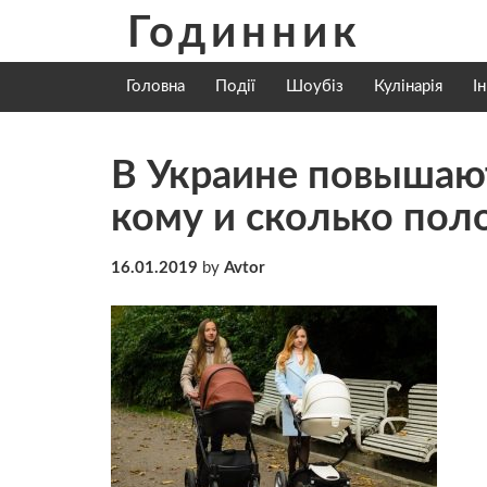
Skip
Годинник
to
content
Головна
Події
Шоубіз
Кулінарія
І
В Украине повышают
кому и сколько пол
16.01.2019
by
Avtor