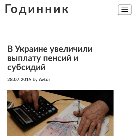
Skip
Годинник
to
Toggle
navig
content
В Украине увеличили
выплату пенсий и
субсидий
28.07.2019
by
Avtor